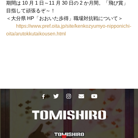
期間は 10 月 1 日～11 月 30 日の 2 か月間。「飛び賞」
目指して頑張るぞ～！
＜大分県 HP「おおいた歩得」職場対抗戦について＞
https://www.pref.oita.jp/site/kenkozyumyo-nipponichi-
oita/arutokkutaikousen.html