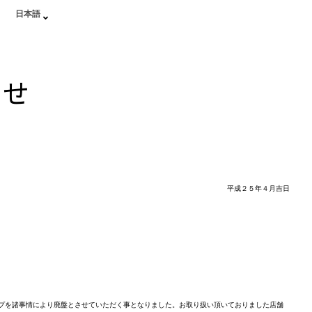
日本語
らせ
平成２５年４月吉日
プを諸事情により廃盤とさせていただく事となりました。お取り扱い頂いておりました店舗