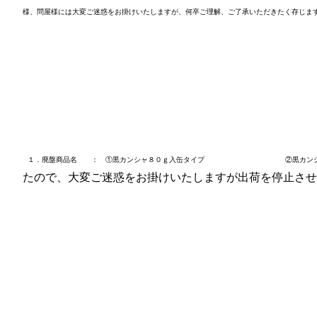
様、問屋様には大変ご迷惑をお掛けいたしますが、何卒ご理解、ご了承いただきたく存じま
１．廃盤商品名 ： ①黒カンシャ８０ｇ入缶タイプ
②黒カンシャ２００
たので、大変ご迷惑をお掛けいたしますが出荷を停止させ