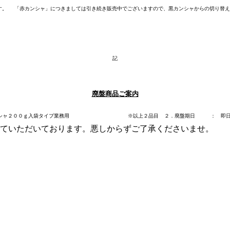
す。
「赤カンシャ」につきましては引き続き販売中でございますので、黒カンシャからの切り替え
記
廃盤商品ご案内
ｇ入袋タイプ業務用
※以上２品目
２．廃盤期日 ： 即
ていただいております。悪しからずご了承くださいませ。